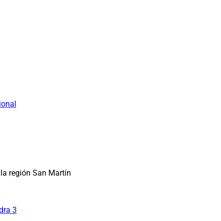
ional
la región San Martín
dra 3