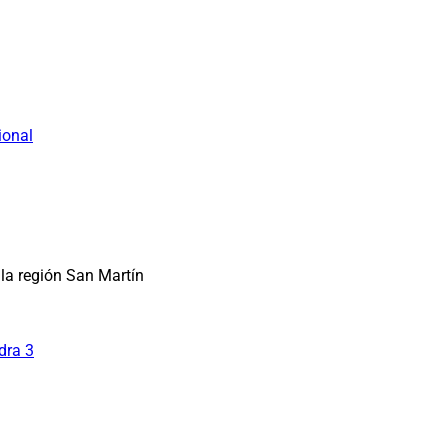
ional
la región San Martín
dra 3