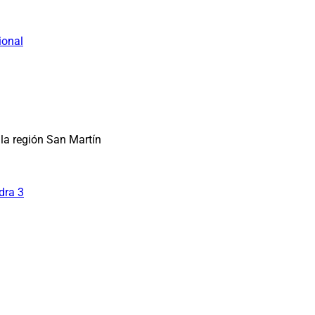
ional
la región San Martín
dra 3