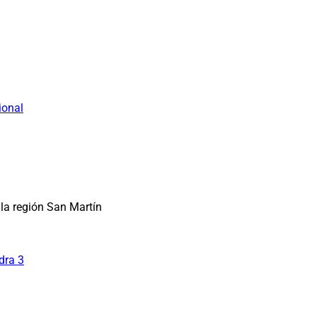
ional
la región San Martín
dra 3