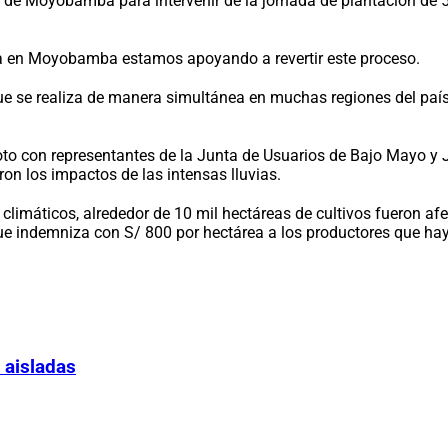
al de Moyobamba para intervenir de la jornada de plantación de 
ora en Moyobamba estamos apoyando a revertir este proceso.
e se realiza de manera simultánea en muchas regiones del país
apoto con representantes de la Junta de Usuarios de Bajo Mayo y
on los impactos de las intensas lluvias.
imáticos, alrededor de 10 mil hectáreas de cultivos fueron afe
que indemniza con S/ 800 por hectárea a los productores que hay
 aisladas