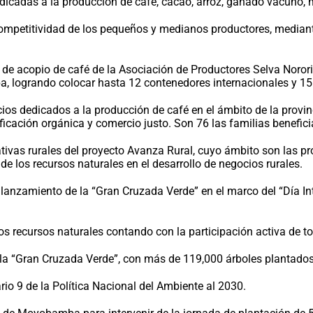
edicadas a la producción de café, cacao, arroz, ganado vacuno, m
competitividad de los pequeños y medianos productores, median
ntro de acopio de café de la Asociación de Productores Selva No
, logrando colocar hasta 12 contenedores internacionales y 15
s dedicados a la producción de café en el ámbito de la provi
ificación orgánica y comercio justo. Son 76 las familias benefi
iativas rurales del proyecto Avanza Rural, cuyo ámbito son las 
e los recursos naturales en el desarrollo de negocios rurales.
anzamiento de la “Gran Cruzada Verde” en el marco del “Día Inte
s recursos naturales contando con la participación activa de to
la “Gran Cruzada Verde”, con más de 119,000 árboles plantados, 
rio 9 de la Política Nacional del Ambiente al 2030.