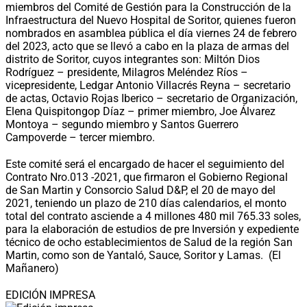
miembros del Comité de Gestión para la Construcción de la
Infraestructura del Nuevo Hospital de Soritor, quienes fueron
nombrados en asamblea pública el día viernes 24 de febrero
del 2023, acto que se llevó a cabo en la plaza de armas del
distrito de Soritor, cuyos integrantes son: Miltón Dios
Rodríguez – presidente, Milagros Meléndez Ríos –
vicepresidente, Ledgar Antonio Villacrés Reyna – secretario
de actas, Octavio Rojas Iberico – secretario de Organización,
Elena Quispitongop Díaz – primer miembro, Joe Álvarez
Montoya – segundo miembro y Santos Guerrero
Campoverde – tercer miembro.
Este comité será el encargado de hacer el seguimiento del
Contrato Nro.013 -2021, que firmaron el Gobierno Regional
de San Martin y Consorcio Salud D&P, el 20 de mayo del
2021, teniendo un plazo de 210 días calendarios, el monto
total del contrato asciende a 4 millones 480 mil 765.33 soles,
para la elaboración de estudios de pre Inversión y expediente
técnico de ocho establecimientos de Salud de la región San
Martin, como son de Yantaló, Sauce, Soritor y Lamas. (El
Mañanero)
EDICIÓN IMPRESA