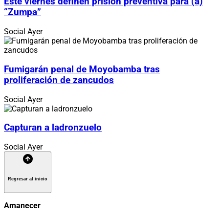
Este viernes definen prisión preventiva para (a)
“Zumpa”
Social
Ayer
Fumigarán penal de Moyobamba tras
proliferación de zancudos
Social
Ayer
Capturan a ladronzuelo
Social
Ayer
Regresar al inicio
Amanecer