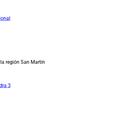
ional
la región San Martín
dra 3