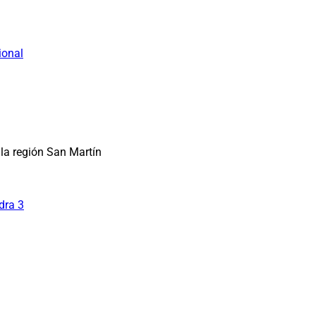
ional
la región San Martín
dra 3