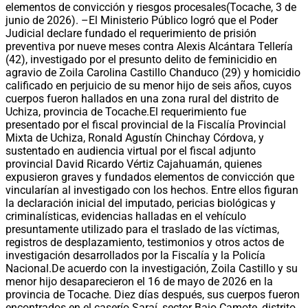
elementos de convicción y riesgos procesales(Tocache, 3 de
junio de 2026). –El Ministerio Público logró que el Poder
Judicial declare fundado el requerimiento de prisión
preventiva por nueve meses contra Alexis Alcántara Tellería
(42), investigado por el presunto delito de feminicidio en
agravio de Zoila Carolina Castillo Chanduco (29) y homicidio
calificado en perjuicio de su menor hijo de seis años, cuyos
cuerpos fueron hallados en una zona rural del distrito de
Uchiza, provincia de Tocache.El requerimiento fue
presentado por el fiscal provincial de la Fiscalía Provincial
Mixta de Uchiza, Ronald Agustín Chinchay Córdova, y
sustentado en audiencia virtual por el fiscal adjunto
provincial David Ricardo Vértiz Cajahuamán, quienes
expusieron graves y fundados elementos de convicción que
vincularían al investigado con los hechos. Entre ellos figuran
la declaración inicial del imputado, pericias biológicas y
criminalísticas, evidencias halladas en el vehículo
presuntamente utilizado para el traslado de las víctimas,
registros de desplazamiento, testimonios y otros actos de
investigación desarrollados por la Fiscalía y la Policía
Nacional.De acuerdo con la investigación, Zoila Castillo y su
menor hijo desaparecieron el 16 de mayo de 2026 en la
provincia de Tocache. Diez días después, sus cuerpos fueron
encontrados en el caserío Saraí, sector Bajo Camote, distrito