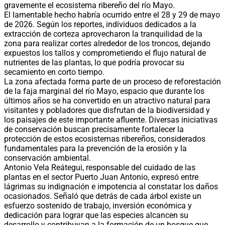
gravemente el ecosistema ribereño del río Mayo.
El lamentable hecho habría ocurrido entre el 28 y 29 de mayo
de 2026. Según los reportes, individuos dedicados a la
extracción de corteza aprovecharon la tranquilidad de la
zona para realizar cortes alrededor de los troncos, dejando
expuestos los tallos y comprometiendo el flujo natural de
nutrientes de las plantas, lo que podría provocar su
secamiento en corto tiempo.
La zona afectada forma parte de un proceso de reforestación
de la faja marginal del río Mayo, espacio que durante los
últimos años se ha convertido en un atractivo natural para
visitantes y pobladores que disfrutan de la biodiversidad y
los paisajes de este importante afluente. Diversas iniciativas
de conservación buscan precisamente fortalecer la
protección de estos ecosistemas ribereños, considerados
fundamentales para la prevención de la erosión y la
conservación ambiental.
Antonio Vela Reátegui, responsable del cuidado de las
plantas en el sector Puerto Juan Antonio, expresó entre
lágrimas su indignación e impotencia al constatar los daños
ocasionados. Señaló que detrás de cada árbol existe un
esfuerzo sostenido de trabajo, inversión económica y
dedicación para lograr que las especies alcancen su
desarrollo y contribuyan a la formación de un bosque que