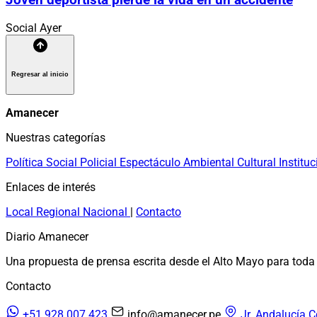
Joven deportista pierde la vida en un accidente
Social
Ayer
Regresar al inicio
Amanecer
Nuestras categorías
Política
Social
Policial
Espectáculo
Ambiental
Cultural
Instituc
Enlaces de interés
Local
Regional
Nacional
|
Contacto
Diario Amanecer
Una propuesta de prensa escrita desde el Alto Mayo para toda 
Contacto
+51 928 007 423
info@amanecer.pe
Jr. Andalucía C