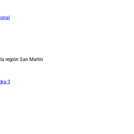
ional
la región San Martín
dra 3