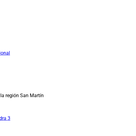
ional
la región San Martín
dra 3