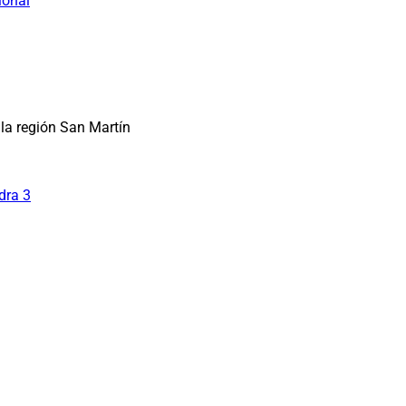
ional
la región San Martín
dra 3