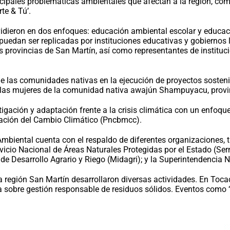
incipales problemáticas ambientales que afectan a la región, com
te & Tú’.
dividieron en dos enfoques: educación ambiental escolar y educ
e puedan ser replicadas por instituciones educativas y gobiernos
las provincias de San Martín, así como representantes de institu
de las comunidades nativas en la ejecución de proyectos sosteni
las mujeres de la comunidad nativa awajún Shampuyacu, provin
gación y adaptación frente a la crisis climática con un enfoqu
ación del Cambio Climático (Pncbmcc).
Ambiental cuenta con el respaldo de diferentes organizaciones, 
vicio Nacional de Áreas Naturales Protegidas por el Estado (Ser
 de Desarrollo Agrario y Riego (Midagri); y la Superintendencia
a región San Martín desarrollaron diversas actividades. En Toca
a sobre gestión responsable de residuos sólidos. Eventos como ‘e