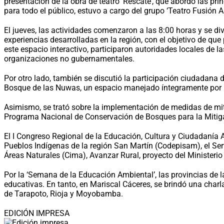
presentación de la obra de teatro ‘Rescate’, que abordó las pr
para todo el público, estuvo a cargo del grupo ‘Teatro Fusión Ar
El jueves, las actividades comenzaron a las 8:00 horas y se 
experiencias desarrolladas en la región, con el objetivo de qu
este espacio interactivo, participaron autoridades locales de 
organizaciones no gubernamentales.
Por otro lado, también se discutió la participación ciudadana 
Bosque de las Nuwas, un espacio manejado íntegramente por 
Asimismo, se trató sobre la implementación de medidas de miti
Programa Nacional de Conservación de Bosques para la Mitig
El I Congreso Regional de la Educación, Cultura y Ciudadanía 
Pueblos Indígenas de la región San Martín (Codepisam), el Ser
Áreas Naturales (Cima), Avanzar Rural, proyecto del Ministerio
Por la ‘Semana de la Educación Ambiental’, las provincias de l
educativas. En tanto, en Mariscal Cáceres, se brindó una charl
de Tarapoto, Rioja y Moyobamba.
EDICIÓN IMPRESA