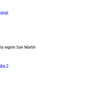
ional
la región San Martín
dra 3