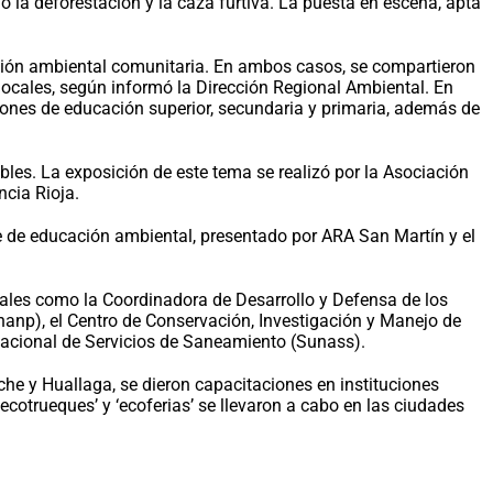
o la deforestación y la caza furtiva. La puesta en escena, apta
ación ambiental comunitaria. En ambos casos, se compartieron
 locales, según informó la Dirección Regional Ambiental. En
ciones de educación superior, secundaria y primaria, además de
bles. La exposición de este tema se realizó por la Asociación
cia Rioja.
e de educación ambiental, presentado por ARA San Martín y el
tales como la Coordinadora de Desarrollo y Defensa de los
nanp), el Centro de Conservación, Investigación y Manejo de
 Nacional de Servicios de Saneamiento (Sunass).
che y Huallaga, se dieron capacitaciones en instituciones
cotrueques’ y ‘ecoferias’ se llevaron a cabo en las ciudades