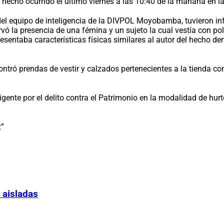
 hecho ocurrido el último viernes a las 10:40 de la mañana en 
l equipo de inteligencia de la DIVPOL Moyobamba, tuvieron info
vó la presencia de una fémina y un sujeto la cual vestía con po
sentaba características físicas similares al autor del hecho de
tró prendas de vestir y calzados pertenecientes a la tienda com
igente por el delito contra el Patrimonio en la modalidad de hur
z”
 aisladas