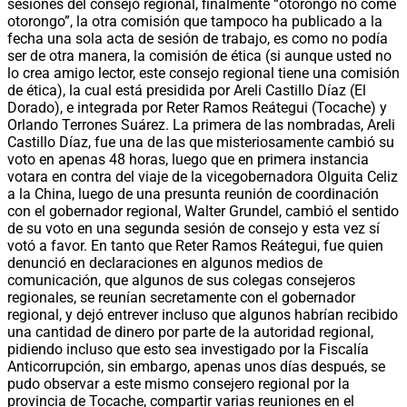
sesiones del consejo regional, finalmente “otorongo no come
otorongo”, la otra comisión que tampoco ha publicado a la
fecha una sola acta de sesión de trabajo, es como no podía
ser de otra manera, la comisión de ética (si aunque usted no
lo crea amigo lector, este consejo regional tiene una comisión
de ética), la cual está presidida por Areli Castillo Díaz (El
Dorado), e integrada por Reter Ramos Reátegui (Tocache) y
Orlando Terrones Suárez. La primera de las nombradas, Areli
Castillo Díaz, fue una de las que misteriosamente cambió su
voto en apenas 48 horas, luego que en primera instancia
votara en contra del viaje de la vicegobernadora Olguita Celiz
a la China, luego de una presunta reunión de coordinación
con el gobernador regional, Walter Grundel, cambió el sentido
de su voto en una segunda sesión de consejo y esta vez sí
votó a favor. En tanto que Reter Ramos Reátegui, fue quien
denunció en declaraciones en algunos medios de
comunicación, que algunos de sus colegas consejeros
regionales, se reunían secretamente con el gobernador
regional, y dejó entrever incluso que algunos habrían recibido
una cantidad de dinero por parte de la autoridad regional,
pidiendo incluso que esto sea investigado por la Fiscalía
Anticorrupción, sin embargo, apenas unos días después, se
pudo observar a este mismo consejero regional por la
provincia de Tocache, compartir varias reuniones en el