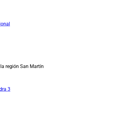
ional
la región San Martín
dra 3