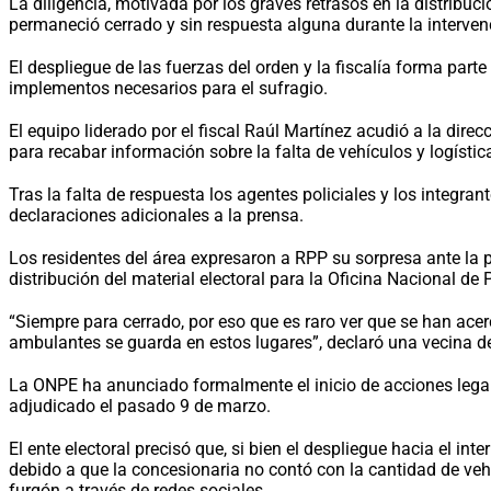
La diligencia, motivada por los graves retrasos en la distribu
permaneció cerrado y sin respuesta alguna durante la interven
El despliegue de las fuerzas del orden y la fiscalía forma par
implementos necesarios para el sufragio.
El equipo liderado por el fiscal Raúl Martínez acudió a la dire
para recabar información sobre la falta de vehículos y logísti
Tras la falta de respuesta los agentes policiales y los integran
declaraciones adicionales a la prensa.
Los residentes del área expresaron a RPP su sorpresa ante la 
distribución del material electoral para la Oficina Nacional de
“Siempre para cerrado, por eso que es raro ver que se han ac
ambulantes se guarda en estos lugares”, declaró una vecina de
La ONPE ha anunciado formalmente el inicio de acciones legale
adjudicado el pasado 9 de marzo.
El ente electoral precisó que, si bien el despliegue hacia el int
debido a que la concesionaria no contó con la cantidad de veh
furgón a través de redes sociales.