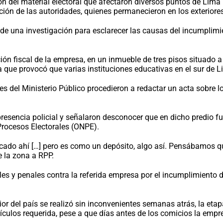
ción del material electoral que afectaron diversos puntos de Lima
ción de las autoridades, quienes permanecieron en los exteriore
te de una investigación para esclarecer las causas del incumplim
cción fiscal de la empresa, en un inmueble de tres pisos situado 
ca que provocó que varias instituciones educativas en el sur de 
tes del Ministerio Público procedieron a redactar un acta sobre lo
presencia policial y señalaron desconocer que en dicho predio f
 Procesos Electorales (ONPE).
ercado ahí […] pero es como un depósito, algo así. Pensábamos 
 la zona a RPP.
s y penales contra la referida empresa por el incumplimiento de
erior del país se realizó sin inconvenientes semanas atrás, la eta
ículos requerida, pese a que días antes de los comicios la emp