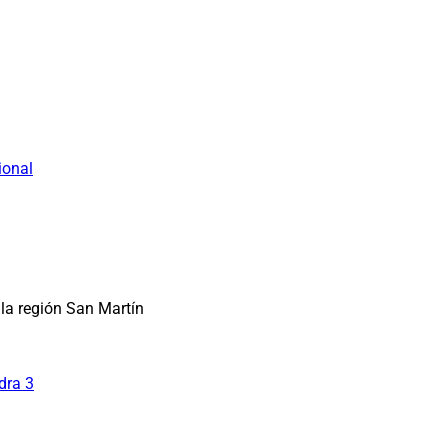
ional
la región San Martín
dra 3