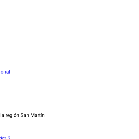
ional
la región San Martín
dra 3