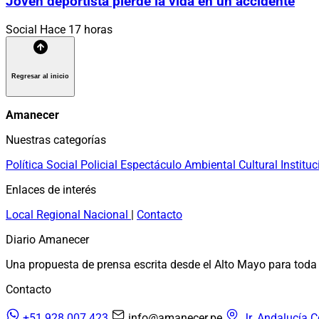
Joven deportista pierde la vida en un accidente
Social
Hace 17 horas
Regresar al inicio
Amanecer
Nuestras categorías
Política
Social
Policial
Espectáculo
Ambiental
Cultural
Instituc
Enlaces de interés
Local
Regional
Nacional
|
Contacto
Diario Amanecer
Una propuesta de prensa escrita desde el Alto Mayo para toda 
Contacto
+51 928 007 423
info@amanecer.pe
Jr. Andalucía C