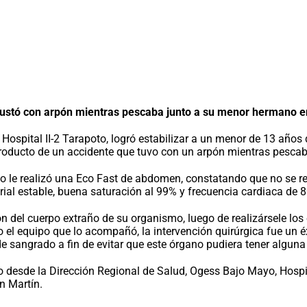
rustó con arpón mientras pescaba junto a su menor hermano e
Hospital II-2 Tarapoto, logró estabilizar a un menor de 13 años
roducto de un accidente que tuvo con un arpón mientras pescab
ico le realizó una Eco Fast de abdomen, constatando que no se re
al estable, buena saturación al 99% y frecuencia cardiaca de 8
ón del cuerpo extraño de su organismo, luego de realizársele lo
el equipo que lo acompañó, la intervención quirúrgica fue un éxit
l de sangrado a fin de evitar que este órgano pudiera tener algu
do desde la Dirección Regional de Salud, Ogess Bajo Mayo, Hospi
n Martín.