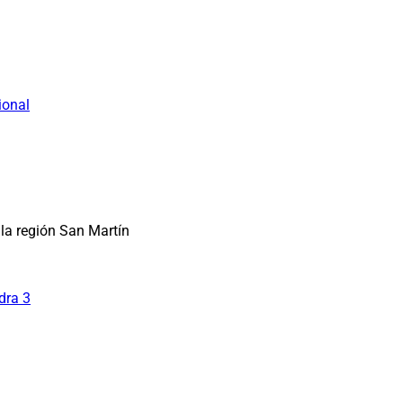
ional
la región San Martín
dra 3