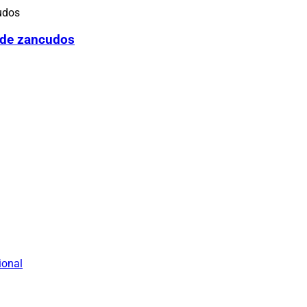
 de zancudos
ional