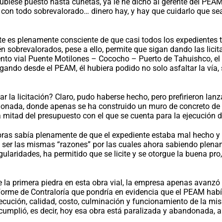
hubiese puesto hasta cunetas, ya le he dicho al gerente del PEA
con todo sobrevalorado… dinero hay, y hay que cuidarlo que sea
ste es plenamente consciente de que casi todos los expedientes 
n sobrevalorados, pese a ello, permite que sigan dando las licit
ento vial Puente Motilones – Cococho – Puerto de Tahuishco, e
gando desde el PEAM, él hubiera podido no solo asfaltar la vía, 
 la licitación? Claro, pudo haberse hecho, pero prefirieron lanzar
donada, donde apenas se ha construido un muro de concreto de
 mitad del presupuesto con el que se cuenta para la ejecución de
ras sabía plenamente de que el expediente estaba mal hecho y s
er las mismas “razones” por las cuales ahora sabiendo plename
gularidades, ha permitido que se licite y se otorgue la buena pr
 la primera piedra en esta obra vial, la empresa apenas avanz
forme de Contraloría que pondría en evidencia que el PEAM habí
ejecución, calidad, costo, culminación y funcionamiento de la 
se cumplió, es decir, hoy esa obra está paralizada y abandonada, 