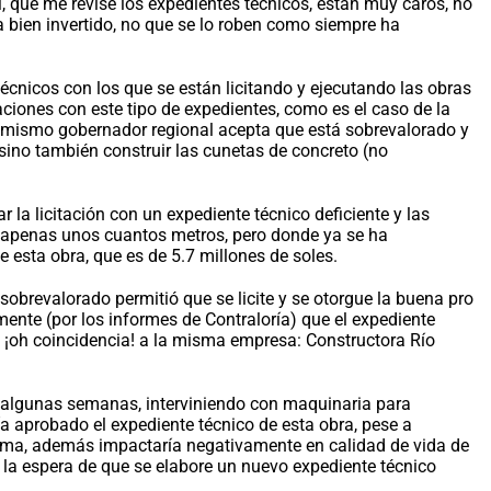
M, que me revise los expedientes técnicos, están muy caros, no
 bien invertido, no que se lo roben como siempre ha
técnicos con los que se están licitando y ejecutando las obras
aciones con este tipo de expedientes, como es el caso de la
l mismo gobernador regional acepta que está sobrevalorado y
sino también construir las cunetas de concreto (no
 la licitación con un expediente técnico deficiente y las
 apenas unos cuantos metros, pero donde ya se ha
 esta obra, que es de 5.7 millones de soles.
obrevalorado permitió que se licite y se otorgue la buena pro
nte (por los informes de Contraloría) que el expediente
o, ¡oh coincidencia! a la misma empresa: Constructora Río
ó algunas semanas, interviniendo con maquinaria para
a aprobado el expediente técnico de esta obra, pese a
misma, además impactaría negativamente en calidad de vida de
a la espera de que se elabore un nuevo expediente técnico