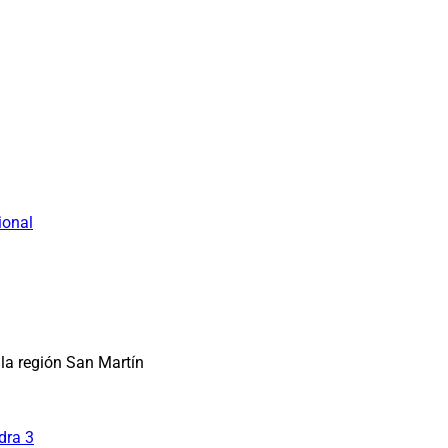
ional
la región San Martín
dra 3