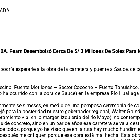
ADA
.
Peam Desembolsó Cerca De S/ 3 Millones De Soles Para M
 podría esperarle a la obra de la carretera y puente a Sauce, de 
 vecinal Puente Motilones – Sector Cococho – Puerto Tahuishco
ha ocurrido con la obra de Sauce) en la empresa Río Huallaga S
tamente seis meses, en medio de una pomposa ceremonia de coloc
ejó para la posteridad nuestro gobernador regional, Walter Grun
joramiento vial en la margen izquierda del río Mayo), no contem
 de concreto, sino en un par de años esa carretera se va a destr
 de todos, porque yo he visto que en la ruta hay mucho hundimi
 después me critiquen porque esa obra está mal hecha. Esta obra