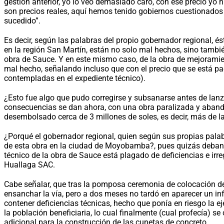
gestión anterior, yo lo veo demasiado caro, con ese precio yo 
son precios reales, aquí hemos tenido gobiernos cuestionados 
sucedido”.
Es decir, según las palabras del propio gobernador regional, é
en la región San Martín, están no solo mal hechos, sino tambié
obra de Sauce. Y en este mismo caso, de la obra de mejorami
mal hecho, señalando incluso que con el precio que se está pa
contempladas en el expediente técnico).
¿Esto fue algo que pudo corregirse y subsanarse antes de lanzar
consecuencias se dan ahora, con una obra paralizada y aban
desembolsado cerca de 3 millones de soles, es decir, más de la
¿Porqué el gobernador regional, quien según sus propias palab
de esta obra en la ciudad de Moyobamba?, pues quizás deban s
técnico de la obra de Sauce está plagado de deficiencias e irre
Huallaga SAC.
Cabe señalar, que tras la pomposa ceremonia de colocación de
ensanchar la vía, pero a dos meses no tardó en aparecer un in
contener deficiencias técnicas, hecho que ponía en riesgo la 
la población beneficiaria, lo cual finalmente (cual profecía) 
adicional para la construcción de las cunetas de concreto.