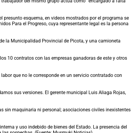
Un trabajador del mismo grupo actúa como “encargado a falta
n del presunto esquema, en videos mostrados por el programa se
idos Para el Progreso, cuya representante legal es la persona
o de la Municipalidad Provincial de Picota, y una camioneta
a los 10 contratos con las empresas ganadoras de este y otros
, labor que no le corresponde en un servicio contratado con
arnos sus versiones. El gerente municipal Luis Aliaga Rojas,
 sin maquinaria ni personal; asociaciones civiles inexistentes
nterna y uso indebido de bienes del Estado. La presencia del
iza las sospechas. (Fuente: Musmuki Noticias)