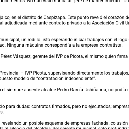
s documentos. No han visto nunca al “jefe de mantenimiento”. 
jaico, en el distrito de Caspizapa. Este punto reveló el corazó
l adjudicada mediante contrato privado a la Asociación Civil Un
unicipal, un rodillo listo esperando iniciar trabajos con el log
ad. Ninguna máquina correspondía a la empresa contratista.
x Pérez Vásquez, gerente del IVP de Picota, el mismo quien firm
 Provincial – IVP Picota, supervisando directamente los trabajos
puesto modelo de “contratación independiente”.
o el siempre ausente alcalde Pedro García Ushiñahua, no podía d
o para dudas: contratos firmados, pero no ejecutados; empresas
s.
ó revelando un posible esquema de empresas fachada, colusión i
a al silencio del alcalde y del gerente municipal, solo profund