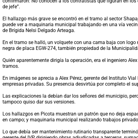
confirmaron: No conocen a los contratistas que figuran en lo
de jefe”.
El hallazgo más grave se encontró en el tramo al sector Shapa
puede ver a maquinaria municipal trabajando en una vía vecina
de Brígida Nelsi Delgado Arteaga.
En el tramo se halló, un volquete con una cama baja con logo m
negra de placa EGW-274, también propiedad de la Municipalid
Quién aparentemente dirigía la operación, era el ingeniero Ale
tramos.
En imágenes se aprecia a Alex Pérez, gerente del Instituto Vial
empresas privadas. Su presencia desvirtúa por completo el su
Las explicaciones la debían dar los señores del municipio, per
tampoco quiso dar sus versiones.
Los hallazgos en Picota muestran un patrón que no deja espaci
en campo; y maquinaria municipal realizando trabajos privado
Lo que debía ser mantenimiento rutinario transparente termin
gerente del IVP dirigiendo obras adjudicadas a terceros, sumad