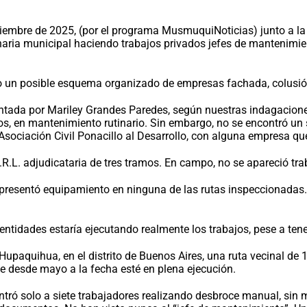
iciembre de 2025, (por el programa MusmuquiNoticias) junto a la
aria municipal haciendo trabajos privados jefes de mantenimient
 un posible esquema organizado de empresas fachada, colusión 
esentada por Mariley Grandes Paredes, según nuestras indagacion
tos, en mantenimiento rutinario. Sin embargo, no se encontró un
Asociación Civil Ponacillo al Desarrollo, con alguna empresa qu
.R.L. adjudicataria de tres tramos. En campo, no se apareció t
 presentó equipamiento en ninguna de las rutas inspeccionadas.
 entidades estaría ejecutando realmente los trabajos, pese a te
 Hupaquihua, en el distrito de Buenos Aires, una ruta vecinal de 
ue desde mayo a la fecha esté en plena ejecución.
ontró solo a siete trabajadores realizando desbroce manual, sin