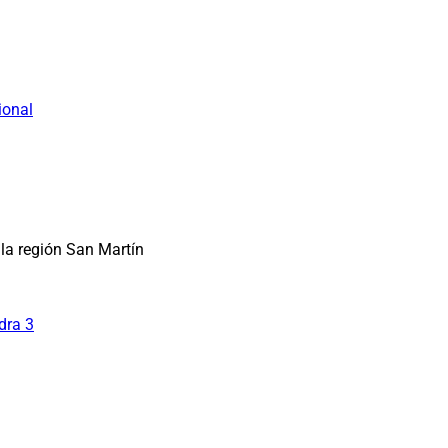
ional
la región San Martín
dra 3