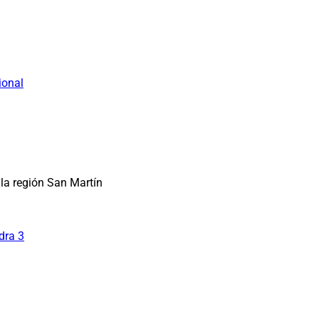
ional
la región San Martín
dra 3