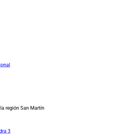
ional
la región San Martín
dra 3