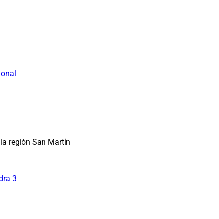
ional
la región San Martín
dra 3