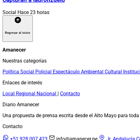
Capturan a ladronzuelo
Social
Hace 23 horas
Regresar al inicio
Amanecer
Nuestras categorías
Política
Social
Policial
Espectáculo
Ambiental
Cultural
Instituc
Enlaces de interés
Local
Regional
Nacional
|
Contacto
Diario Amanecer
Una propuesta de prensa escrita desde el Alto Mayo para toda 
Contacto
+51 928 007 423
info@amanecer.pe
Jr. Andalucía C