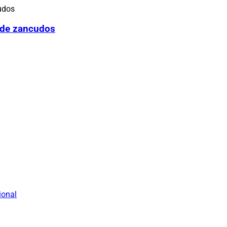
 de zancudos
ional