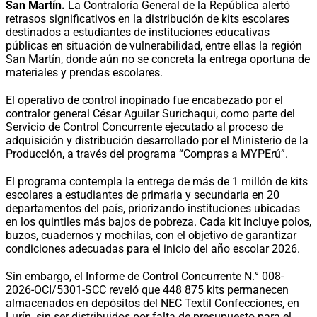
San Martín.
La Contraloría General de la República alertó
retrasos significativos en la distribución de kits escolares
destinados a estudiantes de instituciones educativas
públicas en situación de vulnerabilidad, entre ellas la región
San Martín, donde aún no se concreta la entrega oportuna de
materiales y prendas escolares.
El operativo de control inopinado fue encabezado por el
contralor general César Aguilar Surichaqui, como parte del
Servicio de Control Concurrente ejecutado al proceso de
adquisición y distribución desarrollado por el Ministerio de la
Producción, a través del programa “Compras a MYPErú”.
El programa contempla la entrega de más de 1 millón de kits
escolares a estudiantes de primaria y secundaria en 20
departamentos del país, priorizando instituciones ubicadas
en los quintiles más bajos de pobreza. Cada kit incluye polos,
buzos, cuadernos y mochilas, con el objetivo de garantizar
condiciones adecuadas para el inicio del año escolar 2026.
Sin embargo, el Informe de Control Concurrente N.° 008-
2026-OCI/5301-SCC reveló que 448 875 kits permanecen
almacenados en depósitos del NEC Textil Confecciones, en
Lurín, sin ser distribuidos por falta de presupuesto para el