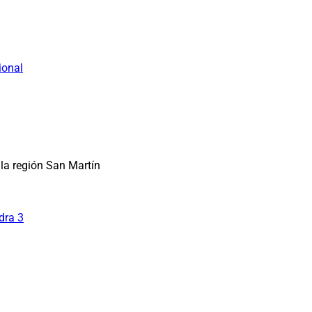
ional
la región San Martín
dra 3