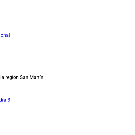
ional
la región San Martín
dra 3