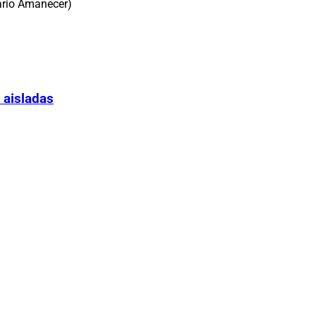
ario Amanecer)
 aisladas