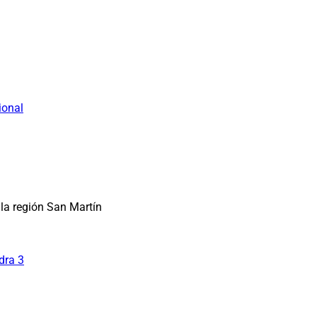
ional
la región San Martín
dra 3