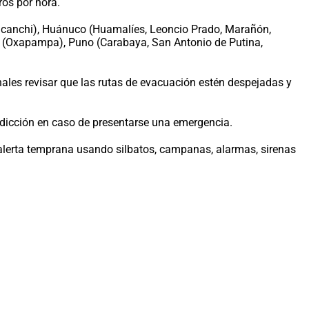
ros por hora.
icanchi), Huánuco (Huamalíes, Leoncio Prado, Marañón,
o (Oxapampa), Puno (Carabaya, San Antonio de Putina,
onales revisar que las rutas de evacuación estén despejadas y
sdicción en caso de presentarse una emergencia.
 alerta temprana usando silbatos, campanas, alarmas, sirenas