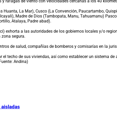
 y ráfagas de viento con velocidades cercanas a los 40 kilómet
as Huanta, La Mar), Cusco (La Convención, Paucartambo, Quisp
o (Ucayali), Madre de Dios (Tambopata, Manu, Tahuamanu) Pasc
rtillo, Atalaya, Padre abad).
deci) exhorta a las autoridades de los gobiernos locales y/o regi
a zona segura.
entros de salud, compañías de bomberos y comisarías en la juri
ar el techo de sus viviendas, así como establecer un sistema de
(Fuente: Andina)
 aisladas