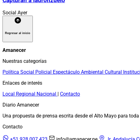
Capturan a ladronzuelo
Social
Ayer
Regresar al inicio
Amanecer
Nuestras categorías
Política
Social
Policial
Espectáculo
Ambiental
Cultural
Instituc
Enlaces de interés
Local
Regional
Nacional
|
Contacto
Diario Amanecer
Una propuesta de prensa escrita desde el Alto Mayo para toda 
Contacto
+51 928 007 423
info@amanecer.pe
Jr. Andalucía C