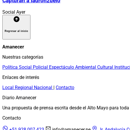
Capturan a ladronzuelo
Social
Ayer
Regresar al inicio
Amanecer
Nuestras categorías
Política
Social
Policial
Espectáculo
Ambiental
Cultural
Instituc
Enlaces de interés
Local
Regional
Nacional
|
Contacto
Diario Amanecer
Una propuesta de prensa escrita desde el Alto Mayo para toda 
Contacto
+51 928 007 423
info@amanecer.pe
Jr. Andalucía C