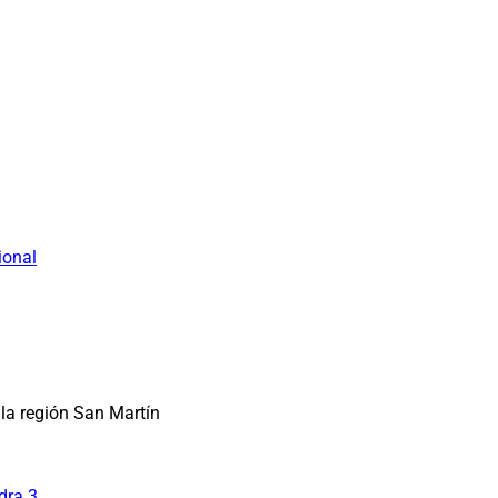
ional
la región San Martín
dra 3