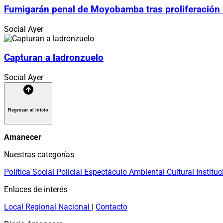
Fumigarán penal de Moyobamba tras proliferación
Social
Ayer
Capturan a ladronzuelo
Social
Ayer
Regresar al inicio
Amanecer
Nuestras categorías
Política
Social
Policial
Espectáculo
Ambiental
Cultural
Instituc
Enlaces de interés
Local
Regional
Nacional
|
Contacto