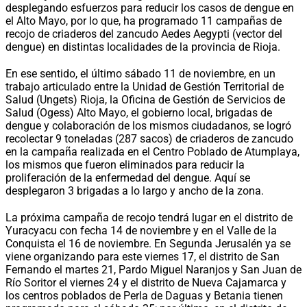
desplegando esfuerzos para reducir los casos de dengue en
el Alto Mayo, por lo que, ha programado 11 campañas de
recojo de criaderos del zancudo Aedes Aegypti (vector del
dengue) en distintas localidades de la provincia de Rioja.
En ese sentido, el último sábado 11 de noviembre, en un
trabajo articulado entre la Unidad de Gestión Territorial de
Salud (Ungets) Rioja, la Oficina de Gestión de Servicios de
Salud (Ogess) Alto Mayo, el gobierno local, brigadas de
dengue y colaboración de los mismos ciudadanos, se logró
recolectar 9 toneladas (287 sacos) de criaderos de zancudo
en la campaña realizada en el Centro Poblado de Atumplaya,
los mismos que fueron eliminados para reducir la
proliferación de la enfermedad del dengue. Aquí se
desplegaron 3 brigadas a lo largo y ancho de la zona.
La próxima campaña de recojo tendrá lugar en el distrito de
Yuracyacu con fecha 14 de noviembre y en el Valle de la
Conquista el 16 de noviembre. En Segunda Jerusalén ya se
viene organizando para este viernes 17, el distrito de San
Fernando el martes 21, Pardo Miguel Naranjos y San Juan de
Río Soritor el viernes 24 y el distrito de Nueva Cajamarca y
los centros poblados de Perla de Daguas y Betania tienen