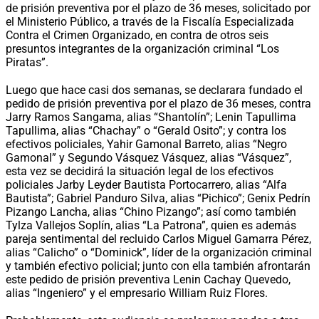
de prisión preventiva por el plazo de 36 meses, solicitado por
el Ministerio Público, a través de la Fiscalía Especializada
Contra el Crimen Organizado, en contra de otros seis
presuntos integrantes de la organización criminal “Los
Piratas”.
Luego que hace casi dos semanas, se declarara fundado el
pedido de prisión preventiva por el plazo de 36 meses, contra
Jarry Ramos Sangama, alias “Shantolín”; Lenin Tapullima
Tapullima, alias “Chachay” o “Gerald Osito”; y contra los
efectivos policiales, Yahir Gamonal Barreto, alias “Negro
Gamonal” y Segundo Vásquez Vásquez, alias “Vásquez”,
esta vez se decidirá la situación legal de los efectivos
policiales Jarby Leyder Bautista Portocarrero, alias “Alfa
Bautista”; Gabriel Panduro Silva, alias “Pichico”; Genix Pedrín
Pizango Lancha, alias “Chino Pizango”; así como también
Tylza Vallejos Soplín, alias “La Patrona”, quien es además
pareja sentimental del recluido Carlos Miguel Gamarra Pérez,
alias “Calicho” o “Dominick”, líder de la organización criminal
y también efectivo policial; junto con ella también afrontarán
este pedido de prisión preventiva Lenin Cachay Quevedo,
alias “Ingeniero” y el empresario William Ruiz Flores.