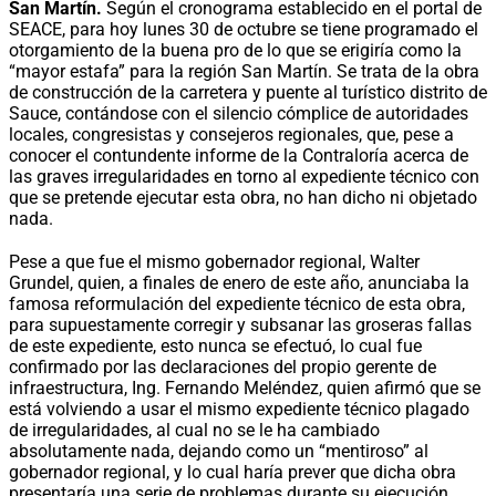
San Martín.
Según el cronograma establecido en el portal de
SEACE, para hoy lunes 30 de octubre se tiene programado el
otorgamiento de la buena pro de lo que se erigiría como la
“mayor estafa” para la región San Martín. Se trata de la obra
de construcción de la carretera y puente al turístico distrito de
Sauce, contándose con el silencio cómplice de autoridades
locales, congresistas y consejeros regionales, que, pese a
conocer el contundente informe de la Contraloría acerca de
las graves irregularidades en torno al expediente técnico con
que se pretende ejecutar esta obra, no han dicho ni objetado
nada.
Pese a que fue el mismo gobernador regional, Walter
Grundel, quien, a finales de enero de este año, anunciaba la
famosa reformulación del expediente técnico de esta obra,
para supuestamente corregir y subsanar las groseras fallas
de este expediente, esto nunca se efectuó, lo cual fue
confirmado por las declaraciones del propio gerente de
infraestructura, Ing. Fernando Meléndez, quien afirmó que se
está volviendo a usar el mismo expediente técnico plagado
de irregularidades, al cual no se le ha cambiado
absolutamente nada, dejando como un “mentiroso” al
gobernador regional, y lo cual haría prever que dicha obra
presentaría una serie de problemas durante su ejecución.