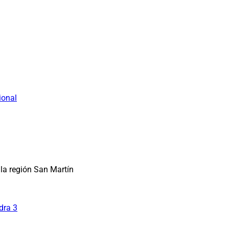
ional
la región San Martín
dra 3