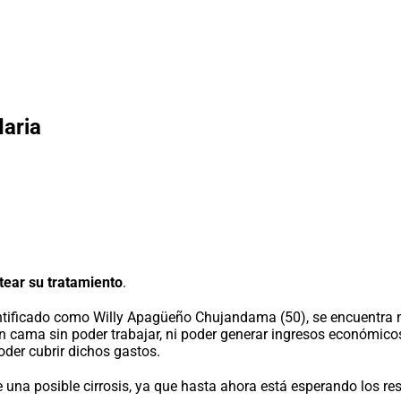
daria
tear su tratamiento
.
ntificado como Willy Apagüeño Chujandama (50), se encuentra m
 cama sin poder trabajar, ni poder generar ingresos económico
oder cubrir dichos gastos.
e una posible cirrosis, ya que hasta ahora está esperando los re