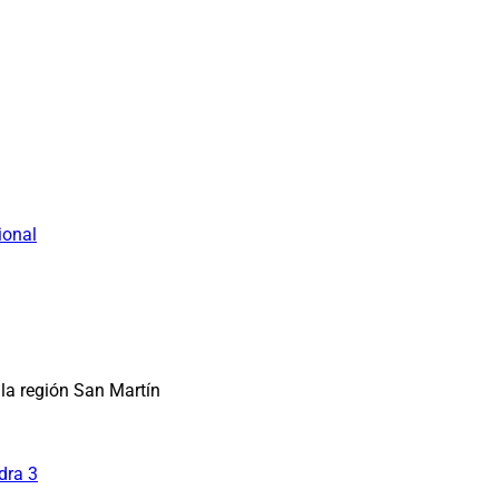
ional
la región San Martín
dra 3