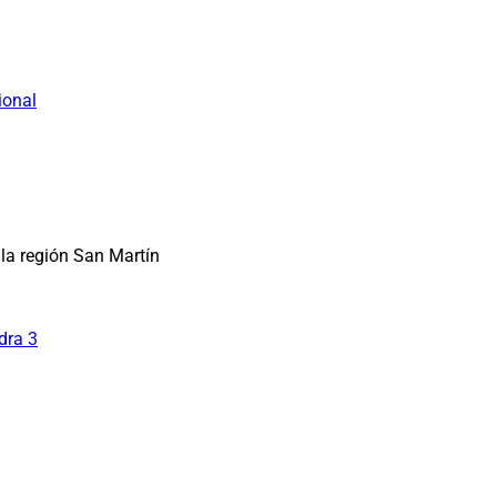
ional
la región San Martín
dra 3