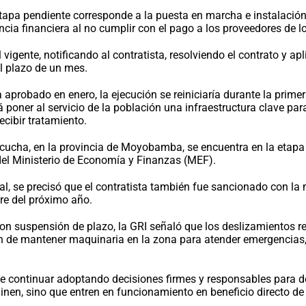
 etapa pendiente corresponde a la puesta en marcha e instalaci
ncia financiera al no cumplir con el pago a los proveedores de l
vigente, notificando al contratista, resolviendo el contrato y 
el plazo de un mes.
aprobado en enero, la ejecución se reiniciaría durante la prime
poner al servicio de la población una infraestructura clave par
cibir tratamiento.
cucha, en la provincia de Moyobamba, se encuentra en la etapa f
del Ministerio de Economía y Finanzas (MEF).
al, se precisó que el contratista también fue sancionado con l
re del próximo año.
con suspensión de plazo, la GRI señaló que los deslizamientos r
ación de mantener maquinaria en la zona para atender emergencia
 continuar adoptando decisiones firmes y responsables para de
minen, sino que entren en funcionamiento en beneficio directo d