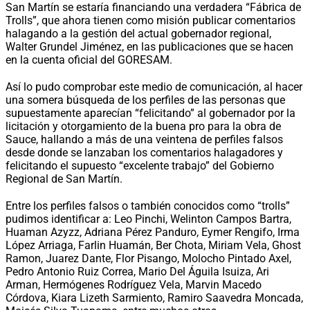
San Martín se estaría financiando una verdadera “Fábrica de
Trolls”, que ahora tienen como misión publicar comentarios
halagando a la gestión del actual gobernador regional,
Walter Grundel Jiménez, en las publicaciones que se hacen
en la cuenta oficial del GORESAM.
Así lo pudo comprobar este medio de comunicación, al hacer
una somera búsqueda de los perfiles de las personas que
supuestamente aparecían “felicitando” al gobernador por la
licitación y otorgamiento de la buena pro para la obra de
Sauce, hallando a más de una veintena de perfiles falsos
desde donde se lanzaban los comentarios halagadores y
felicitando el supuesto “excelente trabajo” del Gobierno
Regional de San Martín.
Entre los perfiles falsos o también conocidos como “trolls”
pudimos identificar a: Leo Pinchi, Welinton Campos Bartra,
Huaman Azyzz, Adriana Pérez Panduro, Eymer Rengifo, Irma
López Arriaga, Farlin Huamán, Ber Chota, Miriam Vela, Ghost
Ramon, Juarez Dante, Flor Pisango, Molocho Pintado Axel,
Pedro Antonio Ruiz Correa, Mario Del Águila Isuiza, Ari
Arman, Hermógenes Rodríguez Vela, Marvin Macedo
Córdova, Kiara Lizeth Sarmiento, Ramiro Saavedra Moncada,