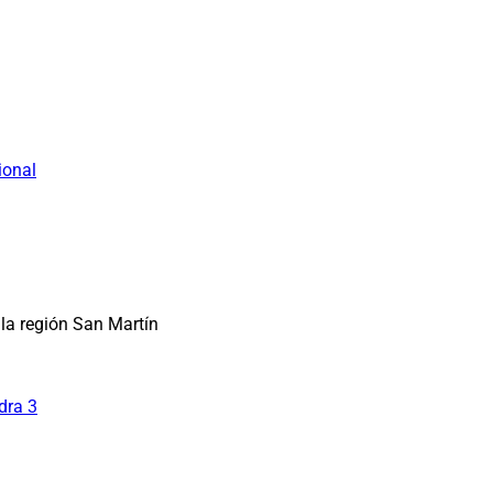
ional
la región San Martín
dra 3