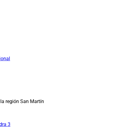
ional
la región San Martín
dra 3