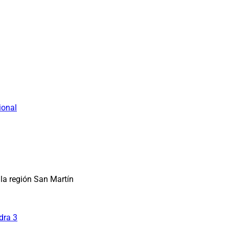
ional
la región San Martín
dra 3