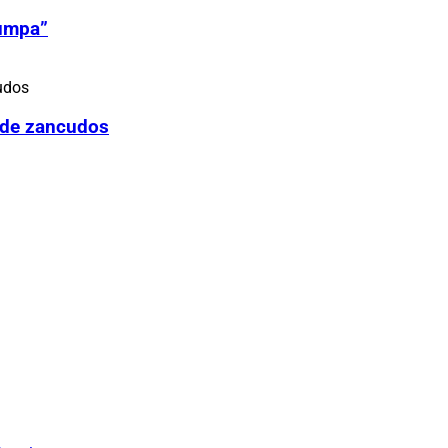
Zumpa”
 de zancudos