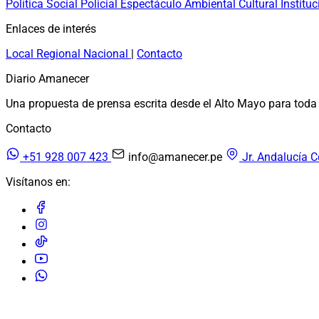
Política
Social
Policial
Espectáculo
Ambiental
Cultural
Instituc
Enlaces de interés
Local
Regional
Nacional
|
Contacto
Diario Amanecer
Una propuesta de prensa escrita desde el Alto Mayo para toda 
Contacto
+51 928 007 423
info@amanecer.pe
Jr. Andalucía C
Visítanos en:
© 2026 Diario Amanecer. Todos los derechos reservados.