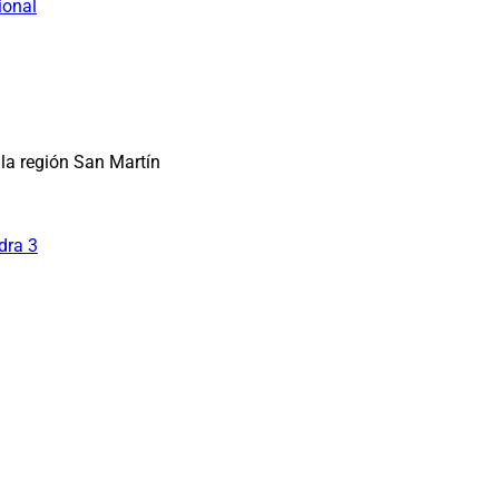
ional
la región San Martín
dra 3