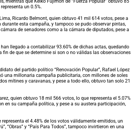
os, mientras que Keiko Fujimori de “Fuerza Popular” obtuvo 85
e representa un 0.5%.
e Lima, Ricardo Belmont, quien obtuvo 41 mil 614 votos, pese a
tín durante esta campaña, y tampoco se pudo observar pintas,
 la cámara de senadores como a la cámara de diputados, pese a
se han llegado a contabilizar 93.60% de dichas actas, quedando
a fin de que se determine si son o no válidas las observaciones
didato del partido político “Renovación Popular”, Rafael López
gó una millonaria campaña publicitaria, con millones de soles
ridos mítines y caravanas, y pese a todo ello, obtuvo tan solo 21
varez, quien obtuvo 18 mil 566 votos, lo que representa el 5.07%
on en su campaña política, y pese a su austera participación,
ue representa el 4.48% de los votos válidamente emitidos, un
ú”, “Obras” y “País Para Todos”, tampoco invirtieron en una