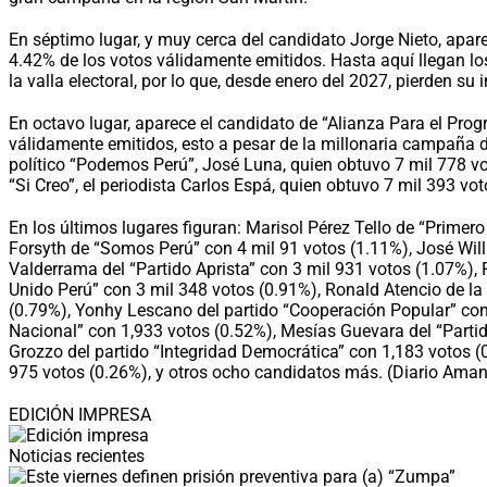
En séptimo lugar, y muy cerca del candidato Jorge Nieto, apare
4.42% de los votos válidamente emitidos. Hasta aquí llegan lo
la valla electoral, por lo que, desde enero del 2027, pierden s
En octavo lugar, aparece el candidato de “Alianza Para el Pro
válidamente emitidos, esto a pesar de la millonaria campaña d
político “Podemos Perú”, José Luna, quien obtuvo 7 mil 778 vot
“Si Creo”, el periodista Carlos Espá, quien obtuvo 7 mil 393 vo
En los últimos lugares figuran: Marisol Pérez Tello de “Primero
Forsyth de “Somos Perú” con 4 mil 91 votos (1.11%), José Will
Valderrama del “Partido Aprista” con 3 mil 931 votos (1.07%), 
Unido Perú” con 3 mil 348 votos (0.91%), Ronald Atencio de la 
(0.79%), Yonhy Lescano del partido “Cooperación Popular” con 
Nacional” con 1,933 votos (0.52%), Mesías Guevara del “Parti
Grozzo del partido “Integridad Democrática” con 1,183 votos (
975 votos (0.26%), y otros ocho candidatos más. (Diario Aman
EDICIÓN IMPRESA
Noticias recientes