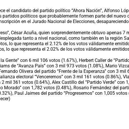
ce el candidato del partido político “Ahora Nación”, Alfonso Lóp
s partidos políticos que probablemente formen parte del nuevo 
u inscripción en el Jurado Nacional de Elecciones, desapareciendo
greso”, César Acuña, quien sorprendentemente obtuvo apenas 7 mi
esplegada tanto a nivel nacional, como también en la región San
os, lo que representa el 2.12% de los votos válidamente emitido
tos, lo que representa el 2.02% de los votos válidamente emitidos
 la Gente” con 6 mil 106 votos (1.67%), Herbert Caller de “Partid
iams de “Avanza País” con 3 mil 973 votos (1.08%), Mario Vizca
Fernando Olivera del partido “Frente de la Esperanza” con 3 mil
alianza electoral “Venceremos” con 3 mil 161 votos (0.86%), Vla
2 mil 361 votos (0.64%), Alex Castillo del “Partido Verde” con 1
do Morado” con 1,782 votos (0.48%), Rosario Fernández del par
0.32%), Paul Jaimes del partido “Progresemos” con 1,005 votos 
ecer)