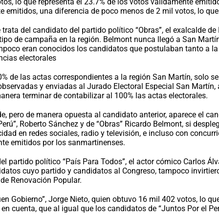
tos, lo que representa el 23.7% de los votos válidamente emitid
te emitidos, una diferencia de poco menos de 2 mil votos, lo qu
trata del candidato del partido político “Obras”, el exalcalde d
ún tipo de campaña en la región. Belmont nunca llegó a San Mar
ni tampoco eran conocidos los candidatos que postulaban tanto a
ncias electorales
00% de las actas correspondientes a la región San Martín, solo 
observadas y enviadas al Jurado Electoral Especial San Martín, 
anera terminar de contabilizar al 100% las actas electorales.
e, pero de manera opuesta al candidato anterior, aparece el can
 Perú”, Roberto Sánchez y de “Obras” Ricardo Belmont, si desple
licidad en redes sociales, radio y televisión, e incluso con concur
ente emitidos por los sanmartinenses.
el partido político “País Para Todos”, el actor cómico Carlos Ál
idatos cuyo partido y candidatos al Congreso, tampoco invirtier
 de Renovación Popular.
Buen Gobierno”, Jorge Nieto, quien obtuvo 16 mil 402 votos, lo q
en cuenta, que al igual que los candidatos de “Juntos Por el Per