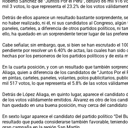
Roberto Sánchez de “Juntos Por el Perú”, obtuvo 86 mil 916 vo
mil 3 votos, lo que representa el 23.2% de los votos válidamen
Detrás de ellos aparece un resultado bastante sorprendente, se 
no haber realizado, ni él, ni sus candidatos al Congreso, alg
paneles, carteles, a diferencia de otros partidos políticos, 
ello, ha quedado en un sorprendente tercer lugar de las prefere
Cabe señalar, sin embargo, que, si bien se han escrutado el 1
pendiente por resolver un 6.40% de actas, las cuales han sido 
hechas por los personeros de los partidos políticos y de esta m
En la cuarta posición, y con un resultado que también sorprend
Aliaga, quien a diferencia de los candidatos de “Juntos Por el
en pintas, carteles, paneles, volantes, polos publicitarios, pub
mil 517 votos, lo que representa el 5.8% de las votos válidam
Detrás de López Aliaga, en quinto lugar, aparece el candidato d
de los votos válidamente emitidos. Álvarez es otro de los cand
han quedado en una buena posición, muy cerca del candidato
En sexto lugar aparece el candidato del partido político “Del 
resultado que pueda considerarse también favorable, teniendo 
gran campaña en la región San Martín.