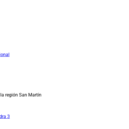
ional
la región San Martín
dra 3